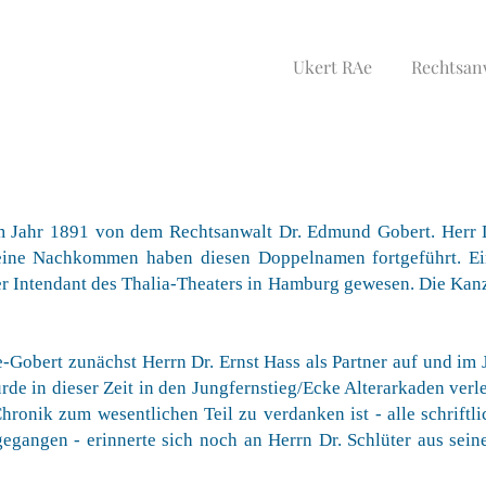
Ukert RAe
Rechtsan
m Jahr 1891 von dem Rechtsanwalt Dr. Edmund Gobert. Herr D
eine Nachkommen haben diesen Doppelnamen fortgeführt. E
er Intendant des Thalia-Theaters in Hamburg gewesen. Die Kanzl
-Gobert zunächst Herrn Dr. Ernst Hass als Partner auf und im
rde in dieser Zeit in den Jungfernstieg/Ecke Alterarkaden verle
hronik zum wesentlichen Teil zu verdanken ist - alle schriftl
angen - erinnerte sich noch an Herrn Dr. Schlüter aus seiner